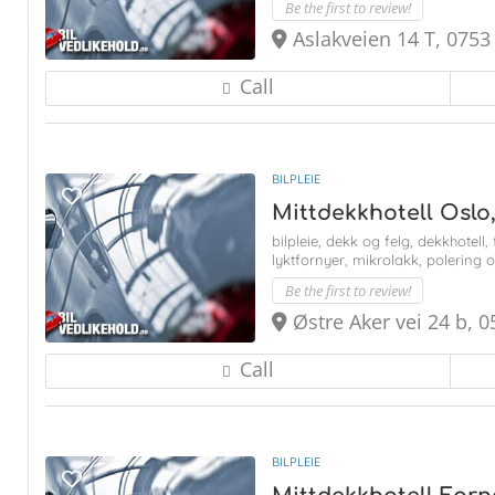
Be the first to review!
Aslakveien 14 T, 0753
Call
BILPLEIE
Mittdekkhotell Oslo
bilpleie,
dekk og felg,
dekkhotell,
lyktfornyer,
mikrolakk,
polering 
Be the first to review!
Østre Aker vei 24 b, 
Call
BILPLEIE