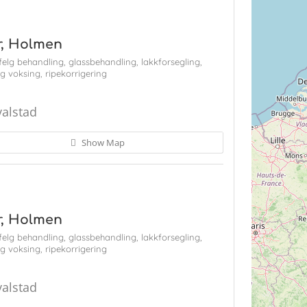
r, Holmen
felg behandling,
glassbehandling,
lakkforsegling,
og voksing,
ripekorrigering
valstad
Show Map
r, Holmen
felg behandling,
glassbehandling,
lakkforsegling,
og voksing,
ripekorrigering
valstad