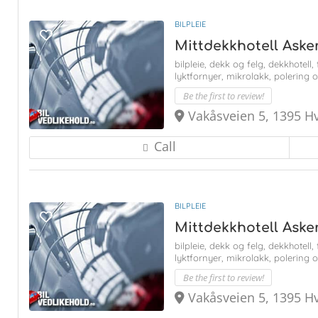
BILPLEIE
Mittdekkhotell Aske
bilpleie,
dekk og felg,
dekkhotell,
lyktfornyer,
mikrolakk,
polering 
Be the first to review!
Vakåsveien 5, 1395 H
Call
BILPLEIE
Mittdekkhotell Aske
bilpleie,
dekk og felg,
dekkhotell,
lyktfornyer,
mikrolakk,
polering 
Be the first to review!
Vakåsveien 5, 1395 H