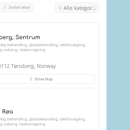
Alle kategorier
Sortert etter
sberg, Sentrum
felg behandling,
glassbehandling,
lakkforsegling,
og voksing,
ripekorrigering
3112 Tønsberg, Norway
Show Map
, Røa
felg behandling,
glassbehandling,
lakkforsegling,
og voksing,
ripekorrigering