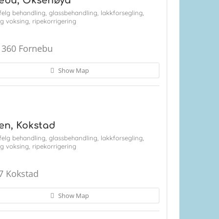
nebu, Oksenøya
felg behandling,
glassbehandling,
lakkforsegling,
og voksing,
ripekorrigering
1360 Fornebu
Show Map
en, Kokstad
felg behandling,
glassbehandling,
lakkforsegling,
og voksing,
ripekorrigering
7 Kokstad
Show Map