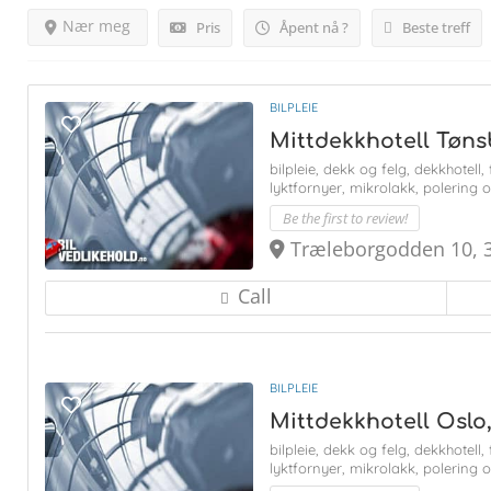
Nær meg
Pris
Åpent nå ?
Beste treff
BILPLEIE
Mittdekkhotell Tøn
bilpleie,
dekk og felg,
dekkhotell,
lyktfornyer,
mikrolakk,
polering 
Be the first to review!
Træleborgodden 10, 
Call
BILPLEIE
Mittdekkhotell Oslo
bilpleie,
dekk og felg,
dekkhotell,
lyktfornyer,
mikrolakk,
polering 