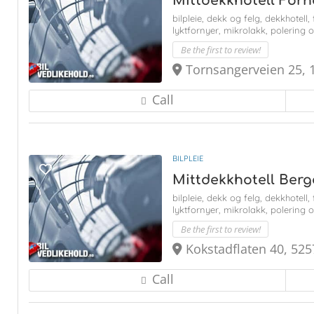
Mittdekkhotell For
bilpleie,
dekk og felg,
dekkhotell,
lyktfornyer,
mikrolakk,
polering 
Be the first to review!
Tornsangerveien 25, 
Call
BILPLEIE
Mittdekkhotell Berg
bilpleie,
dekk og felg,
dekkhotell,
lyktfornyer,
mikrolakk,
polering 
Be the first to review!
Kokstadflaten 40, 525
Call