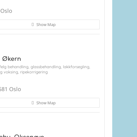
 Oslo
Show Map
, Økern
felg behandling,
glassbehandling,
lakkforsegling,
og voksing,
ripekorrigering
0581 Oslo
Show Map