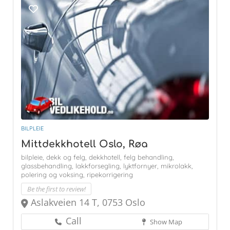
BILPLEIE
Mittdekkhotell Oslo, Røa
bilpleie,
dekk og felg,
dekkhotell,
felg behandling,
glassbehandling,
lakkforsegling,
lyktfornyer,
mikrolakk,
polering og voksing,
ripekorrigering
Be the first to review!
Aslakveien 14 T, 0753 Oslo
Call
Show Map