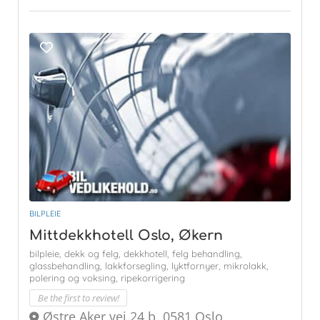
BILPLEIE
Mittdekkhotell Oslo, Økern
bilpleie,
dekk og felg,
dekkhotell,
felg behandling,
glassbehandling,
lakkforsegling,
lyktfornyer,
mikrolakk,
polering og voksing,
ripekorrigering
Be the first to review!
Østre Aker vei 24 b, 0581 Oslo