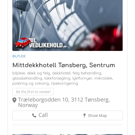
BILPLEIE
Mittdekkhotell Tønsberg, Sentrum
bilpleie,
dekk og felg,
dekkhotell,
felg behandling,
glassbehandling,
lakkforsegling,
lyktfornyer,
mikrolakk,
polering og voksing,
ripekorrigering
Be the first to review!
Træleborgodden 10, 3112 Tønsberg,
Norway
Call
Show Map