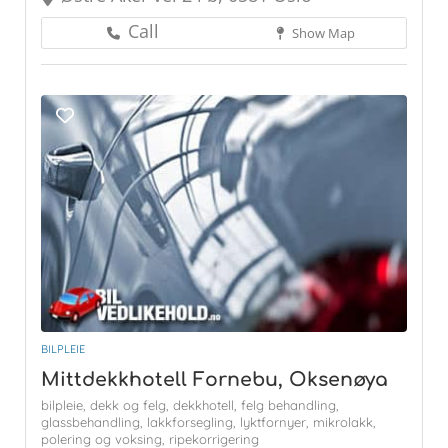
Call
Show Map
BILPLEIE
Mittdekkhotell Fornebu, Oksenøya
bilpleie,
dekk og felg,
dekkhotell,
felg behandling,
glassbehandling,
lakkforsegling,
lyktfornyer,
mikrolakk,
polering og voksing,
ripekorrigering