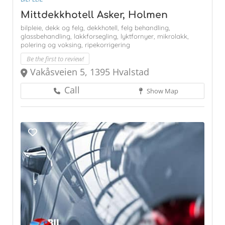
Mittdekkhotell Asker, Holmen
bilpleie,
dekk og felg,
dekkhotell,
felg behandling,
glassbehandling,
lakkforsegling,
lyktfornyer,
mikrolakk,
polering og voksing,
ripekorrigering
Be the first to review!
Vakåsveien 5, 1395 Hvalstad
Call
Show Map