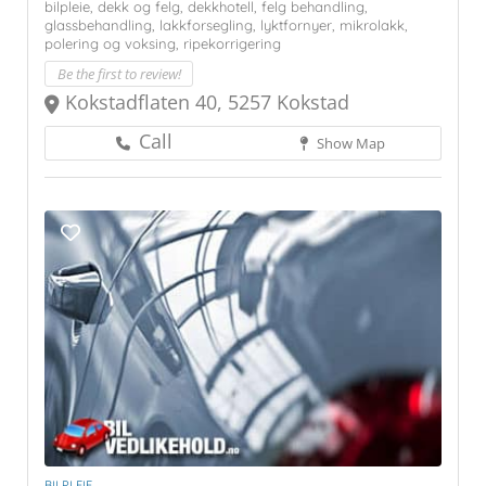
bilpleie,
dekk og felg,
dekkhotell,
felg behandling,
glassbehandling,
lakkforsegling,
lyktfornyer,
mikrolakk,
polering og voksing,
ripekorrigering
Be the first to review!
Kokstadflaten 40, 5257 Kokstad
Call
Show Map
BILPLEIE