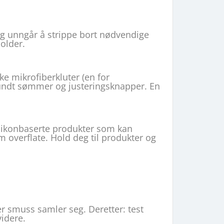
 og unngår å strippe bort nødvendige
jolder.
e mikrofiberkluter (en for
r rundt sømmer og justeringsknapper. En
ilikonbaserte produkter som kan
 overflate. Hold deg til produkter og
r smuss samler seg. Deretter: test
videre.