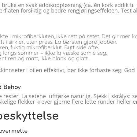
 å bruke en svak eddikoppløsning (ca. én kork eddik til 
erflaten forsiktig og bedre rengjøringseffekten. Test a
kte i mikrofiberkluten, ikke rett på setet. Det gir mer k
t i sirkler, uten press. La børsten gjøre jobben.
en, fuktig mikrofiberklut. Bytt side ofte.
og langs sømmer – ikke la væske samle seg.
vnt ren og matt, ikke blank og glatt.
nnseter i bilen effektivt, bør ikke forhaste seg. God k
ed Behov
rester. La setene lufttørke naturlig. Sjekk i skrålys: s
elige flekker krever gjerne flere lette runder heller
beskyttelse
overmette