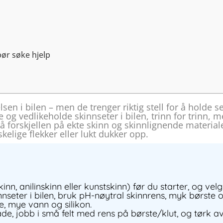
bør søke hjelp
elsen i bilen – men de trenger riktig stell for å holde
og vedlikeholde skinnseter i bilen, trinn for trinn, 
å forskjellen på ekte skinn og skinnlignende materiale
elige flekker eller lukt dukker opp.
kinn, anilinskinn eller kunstskinn) før du starter, og v
nnseter i bilen, bruk pH-nøytral skinnrens, myk børste 
e, mye vann og silikon.
åde, jobb i små felt med rens på børste/klut, og tørk av