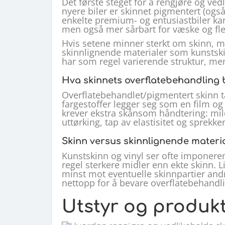
Det første steget for å rengjøre og vedli
nyere biler er skinnet pigmentert (også
enkelte premium- og entusiastbiler kan
men også mer sårbart for væske og fle
Hvis setene minner sterkt om skinn, m
skinnlignende materialer som kunstskin
har som regel varierende struktur, me
Hva skinnets overflatebehandling b
Overflatebehandlet/pigmentert skinn tå
fargestoffer legger seg som en film og 
krever ekstra skånsom håndtering: milde
uttørking, tap av elastisitet og sprekk
Skinn versus skinnlignende materi
Kunstskinn og vinyl ser ofte imponere
regel sterkere midler enn ekte skinn.
minst mot eventuelle skinnpartier andr
nettopp for å bevare overflatebehandl
Utstyr og produk