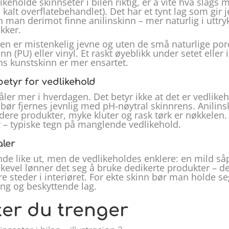
keholde skinnseter i bilen riktig, er å vite hva slags ma
 kalt overflatebehandlet). Det har et tynt lag som gir
 man derimot finne anilinskinn – mer naturlig i uttr
kker.
en er mistenkelig jevne og uten de små naturlige po
n (PU) eller vinyl. Et raskt øyeblikk under setet elle
ns kunstskinn er mer ensartet.
etyr for vedlikehold
ler mer i hverdagen. Det betyr ikke at det er vedlikeh
bør fjernes jevnlig med pH-nøytral skinnrens. Anilinsk
re produkter, myke kluter og rask tørk er nøkkelen. Ov
er – typiske tegn på manglende vedlikehold.
aler
nde like ut, men de vedlikeholdes enklere: en mild s
 Likevel lønner det seg å bruke dedikerte produkter 
e steder i interiøret. For ekte skinn bør man holde se
ing og beskyttende lag.
ter du trenger