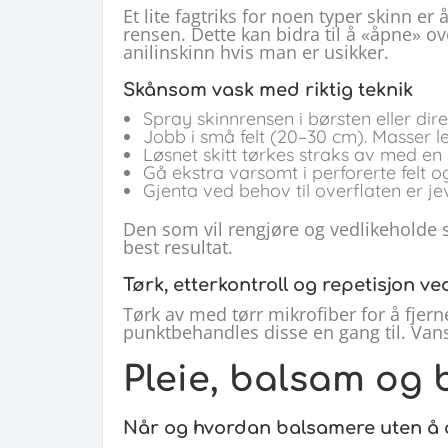
Et lite fagtriks for noen typer skinn er
rensen. Dette kan bidra til å «åpne» ov
anilinskinn hvis man er usikker.
Skånsom vask med riktig teknik
Spray skinnrensen i børsten eller dire
Jobb i små felt (20–30 cm). Masser let
Løsnet skitt tørkes straks av med en r
Gå ekstra varsomt i perforerte felt 
Gjenta ved behov til overflaten er je
Den som vil rengjøre og vedlikeholde ski
best resultat.
Tørk, etterkontroll og repetisjon v
Tørk av med tørr mikrofiber for å fjerne 
punktbehandles disse en gang til. Vansk
Pleie, balsam og 
Når og hvordan balsamere uten å 