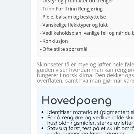
Utstyr og produkter du trenger
Trinn-For-Trinn Rengjøring
Pleie, balsam og beskyttelse
Vanskelige flekktyper og lukt
Vedlikeholdsplan, vanlige feil og når du 
Konklusjon
Ofte stilte spørsmål
Skinnseter tåler mye og løfter hele føl
guiden viser hvordan man kan rengjøre 
fungerer i norsk klima. Den dekker ogs
overflaten, samt hva man gjør når vansk
Hovedpoeng
Identifiser materialet (pigmentert s
For å rengjøre og vedlikeholde ski
husholdningsmidler, sterke avfetter
Støvsug først, test på et skjult omr
perforeringer og langs sømmer.