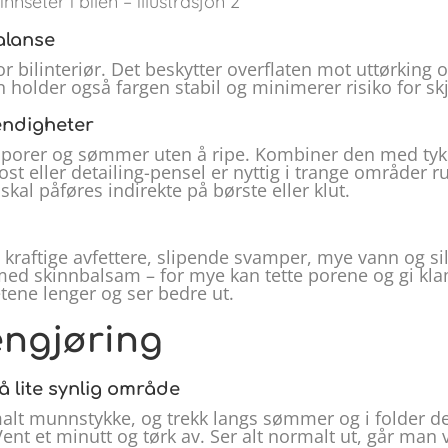
alanse
or bilinteriør. Det beskytter overflaten mot uttørking
nn holder også fargen stabil og minimerer risiko for sk
endigheter
 porer og sømmer uten å ripe. Kombiner den med tykk
 kost eller detailing-pensel er nyttig i trange område
al påføres indirekte på børste eller klut.
 kraftige avfettere, slipende svamper, mye vann og s
med skinnbalsam – for mye kan tette porene og gi klam
etene lenger og ser bedre ut.
engjøring
å lite synlig område
alt munnstykke, og trekk langs sømmer og i folder de
Vent et minutt og tørk av. Ser alt normalt ut, går man 