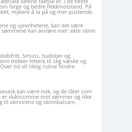
teriale setene faktisk er. I de fleste
 jevn farge og bedre flekkmotstand. På
ykket, mykere å ta på og mer pustende,
rene og ujevnhetene, kan det være
r i sømmene kan avsløre mer: ekte skinn
oldsfritt. Smuss, hudoljer og
inn trekker lettere til seg væske og
er tid vil riktig rutine hindre
åpevask kan være nok, og de tåler som
– de er skånsomme mot sømmer og ikke
g til skinnrens og skinnbalsam,