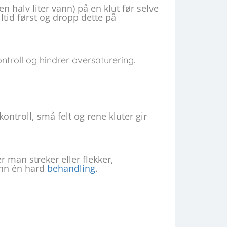
en halv liter vann) på en klut før selve
lltid først og dropp dette på
ontroll og hindrer oversaturering.
ontroll, små felt og rene kluter gir
er man streker eller flekker,
 enn én hard
behandling
.