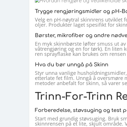
Trygge rengjøringsmidler og pH-B
Velg en pH-nøytral skinnrens utviklet f
oljer. Produkter laget spesifikt for ski
Børster, mikrofiber og andre nødv
En myk skinnbørste løfter smuss ut av
våtrengjøring og en for tørk). En liten
ren sprayflaske kan brukes om rensen sk
Hva du bør unngå på Skinn
Styr unna vanlige husholdningsmidler,
etterlate fet film. Unngå å oversmøre 
metoder anbefalt for skinn, så varer s
Trinn-For-Trinn R
Forberedelse, støvsuging og test p
Start med grundig støvsuging. Bruk sm
skinnrensen på et lite, skjult område. 