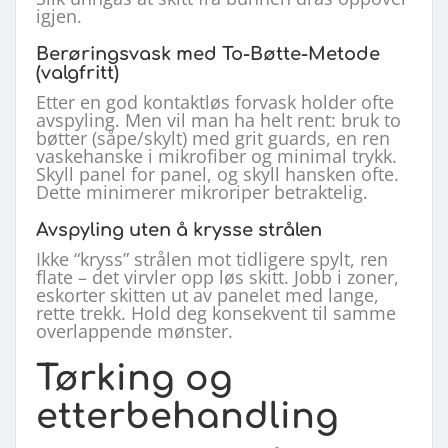
igjen.
Berøringsvask med To-Bøtte-Metode
(valgfritt)
Etter en god kontaktløs forvask holder ofte
avspyling. Men vil man ha helt rent: bruk to
bøtter (såpe/skylt) med grit guards, en ren
vaskehanske i mikrofiber og minimal trykk.
Skyll panel for panel, og skyll hansken ofte.
Dette minimerer mikroriper betraktelig.
Avspyling uten å krysse strålen
Ikke “kryss” strålen mot tidligere spylt, ren
flate – det virvler opp løs skitt. Jobb i zoner,
eskorter skitten ut av panelet med lange,
rette trekk. Hold deg konsekvent til samme
overlappende mønster.
Tørking og
etterbehandling