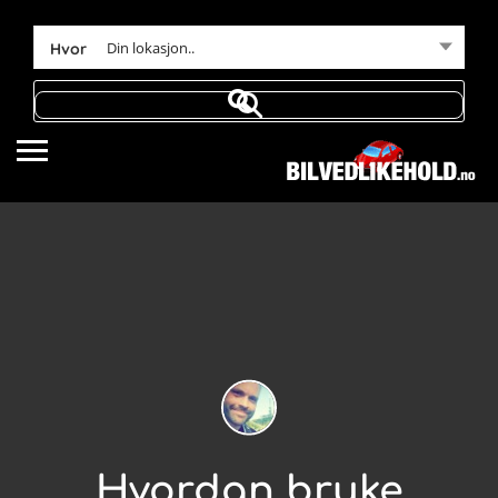
Din lokasjon..
Hvor
Hvordan bruke