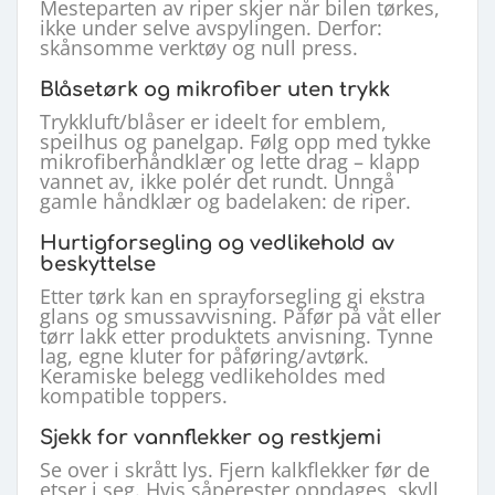
Mesteparten av riper skjer når bilen tørkes,
ikke under selve avspylingen. Derfor:
skånsomme verktøy og null press.
Blåsetørk og mikrofiber uten trykk
Trykkluft/blåser er ideelt for emblem,
speilhus og panelgap. Følg opp med tykke
mikrofiberhåndklær og lette drag – klapp
vannet av, ikke polér det rundt. Unngå
gamle håndklær og badelaken: de riper.
Hurtigforsegling og vedlikehold av
beskyttelse
Etter tørk kan en sprayforsegling gi ekstra
glans og smussavvisning. Påfør på våt eller
tørr lakk etter produktets anvisning. Tynne
lag, egne kluter for påføring/avtørk.
Keramiske belegg vedlikeholdes med
kompatible toppers.
Sjekk for vannflekker og restkjemi
Se over i skrått lys. Fjern kalkflekker før de
etser i seg. Hvis såperester oppdages, skyll