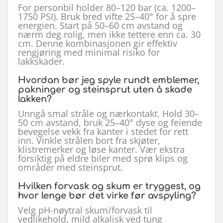
For personbil holder 80–120 bar (ca. 1200–
1750 PSI). Bruk bred vifte 25–40° for å spre
energien. Start på 50–60 cm avstand og
nærm deg rolig, men ikke tettere enn ca. 30
cm. Denne kombinasjonen gir effektiv
rengjøring med minimal risiko for
lakkskader.
Hvordan bør jeg spyle rundt emblemer,
pakninger og steinsprut uten å skade
lakken?
Unngå smal stråle og nærkontakt. Hold 30–
50 cm avstand, bruk 25–40° dyse og feiende
bevegelse vekk fra kanter i stedet for rett
inn. Vinkle strålen bort fra skjøter,
klistremerker og løse kanter. Vær ekstra
forsiktig på eldre biler med sprø klips og
områder med steinsprut.
Hvilken forvask og skum er tryggest, og
hvor lenge bør det virke før avspyling?
Velg pH-nøytral skum/forvask til
vedlikehold, mild alkalisk ved tung