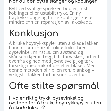
Når du bør bytte slanger og koblinger
Bytt ved synlige sprekker, bobler, rust i
koblinger eller ustabilt trykk. En ny
høytrykkslange og friske koblinger koster
mindre enn en reparasjon av lakkskade.
Konklusjon
Å bruke høytrykkspyler uten å skade lakken
handler om kontroll: riktig trykk, bred
dysevinkel, minst 30 cm avstand og
skånsom kjemi. Legg tid i forvasken, arbeid
ovenfra og ned med jevne sveip, og tørk
forsiktig med mikrofiber eller blåser. Med
denne metoden blir bilen ren, blank og –
viktigst – lakken forblir sunn over tid.
Ofte stilte spørsmål
Hva er riktig trykk, dysevinkel og
avstand for å bruke høytrykkspyler uten
å skade lakken?