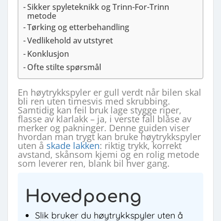
Sikker spyleteknikk og Trinn-For-Trinn
metode
Tørking og etterbehandling
Vedlikehold av utstyret
Konklusjon
Ofte stilte spørsmål
En høytrykkspyler er gull verdt når bilen skal
bli ren uten timesvis med skrubbing.
Samtidig kan feil bruk lage stygge riper,
flasse av klarlakk – ja, i verste fall blåse av
merker og pakninger. Denne guiden viser
hvordan man trygt kan bruke høytrykkspyler
uten å
skade lakken
: riktig trykk, korrekt
avstand, skånsom kjemi og en rolig metode
som leverer ren, blank bil hver gang.
Hovedpoeng
Slik bruker du høytrykkspyler uten å