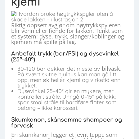
kjemi
Riktig oppsett avgjør om høytrykkspyleren
blir venn eller fiende for lakken. Tenkt som
et system: dyse, trykk, slanger/koblinger og
kjemien må spille på lag.
Anbefalt trykk (bar/PSI) og dysevinkel
(25°–40°)
bilvask
80–120 bar dekker det meste av
.
På svært skitne hjulhus kan man gå litt
opp, men øk heller kjemi og virketid enn
trykket.
Dysevinkel 25–40° gir en mykere, mer
kontrollert stråle. Unngå 0–15° på lakk:
spar smal stråle til hardføre flater som
betong – ikke karosseri.
Skumkanon, skånsomme shampoer og
forvask
En skumkanon legger et jevnt teppe som