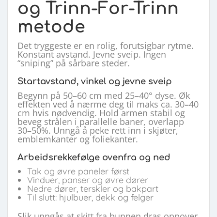
og Trinn-For-Trinn
metode
Det tryggeste er en rolig, forutsigbar rytme.
Konstant avstand. Jevne sveip. Ingen
“sniping” på sårbare steder.
Startavstand, vinkel og jevne sveip
Begynn på 50–60 cm med 25–40° dyse. Øk
effekten ved å nærme deg til maks ca. 30–40
cm hvis nødvendig. Hold armen stabil og
beveg strålen i parallelle baner, overlapp
30–50%. Unngå å peke rett inn i skjøter,
emblemkanter og foliekanter.
Arbeidsrekkefølge ovenfra og ned
Tak og øvre paneler først
Vinduer, panser og øvre dører
Nedre dører, terskler og bakpart
Til slutt: hjulbuer, dekk og felger
Slik unngås at skitt fra bunnen dras oppover