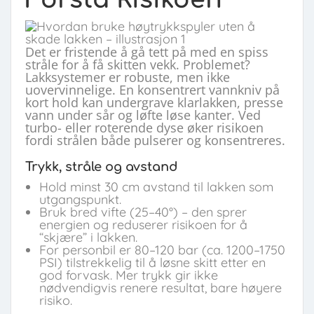
Det er fristende å gå tett på med en spiss
stråle for å få skitten vekk. Problemet?
Lakksystemer er robuste, men ikke
uovervinnelige. En konsentrert vannkniv på
kort hold kan undergrave klarlakken, presse
vann under sår og løfte løse kanter. Ved
turbo- eller roterende dyse øker risikoen
fordi strålen både pulserer og konsentreres.
Trykk, stråle og avstand
Hold minst 30 cm avstand til lakken som
utgangspunkt.
Bruk bred vifte (25–40°) – den sprer
energien og reduserer risikoen for å
“skjære” i lakken.
For personbil er 80–120 bar (ca. 1200–1750
PSI) tilstrekkelig til å løsne skitt etter en
god forvask. Mer trykk gir ikke
nødvendigvis renere resultat, bare høyere
risiko.