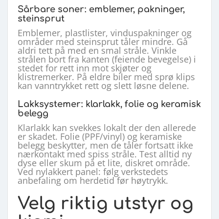
Sårbare soner: emblemer, pakninger,
steinsprut
Emblemer, plastlister, vinduspakninger og
områder med steinsprut tåler mindre. Gå
aldri tett på med en smal stråle. Vinkle
strålen bort fra kanten (feiende bevegelse) i
stedet for rett inn mot skjøter og
klistremerker. På eldre biler med sprø klips
kan vanntrykket rett og slett løsne delene.
Lakksystemer: klarlakk, folie og keramisk
belegg
Klarlakk kan svekkes lokalt der den allerede
er skadet. Folie (PPF/vinyl) og keramiske
belegg beskytter, men de tåler fortsatt ikke
nærkontakt med spiss stråle. Test alltid ny
dyse eller skum på et lite, diskret område.
Ved nylakkert panel: følg verkstedets
anbefaling om herdetid før høytrykk.
Velg riktig utstyr og