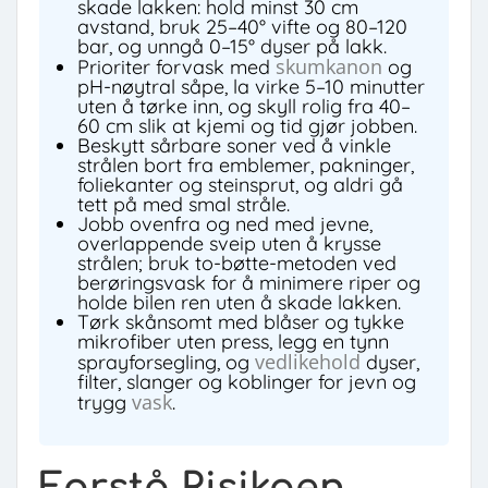
skade lakken: hold minst 30 cm
avstand, bruk 25–40° vifte og 80–120
bar, og unngå 0–15° dyser på lakk.
skumkanon
Prioriter forvask med
og
pH-nøytral såpe, la virke 5–10 minutter
uten å tørke inn, og skyll rolig fra 40–
60 cm slik at kjemi og tid gjør jobben.
Beskytt sårbare soner ved å vinkle
strålen bort fra emblemer, pakninger,
foliekanter og steinsprut, og aldri gå
tett på med smal stråle.
Jobb ovenfra og ned med jevne,
overlappende sveip uten å krysse
strålen; bruk to-bøtte-metoden ved
berøringsvask for å minimere riper og
holde bilen ren uten å skade lakken.
Tørk skånsomt med blåser og tykke
mikrofiber uten press, legg en tynn
vedlikehold
sprayforsegling, og
dyser,
filter, slanger og koblinger for jevn og
vask
trygg
.
Forstå Risikoen