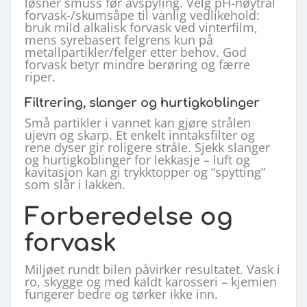
løsner smuss før avspyling. Velg pH-nøytral
forvask-/skumsåpe til vanlig vedlikehold:
bruk mild alkalisk forvask ved vinterfilm,
mens syrebasert felgrens kun på
metallpartikler/felger etter behov. God
forvask betyr mindre berøring og færre
riper.
Filtrering, slanger og hurtigkoblinger
Små partikler i vannet kan gjøre strålen
ujevn og skarp. Et enkelt inntaksfilter og
rene dyser gir roligere stråle. Sjekk slanger
og hurtigkoblinger for lekkasje – luft og
kavitasjon kan gi trykktopper og “spytting”
som slår i lakken.
Forberedelse og
forvask
Miljøet rundt bilen påvirker resultatet. Vask i
ro, skygge og med kaldt karosseri – kjemien
fungerer bedre og tørker ikke inn.