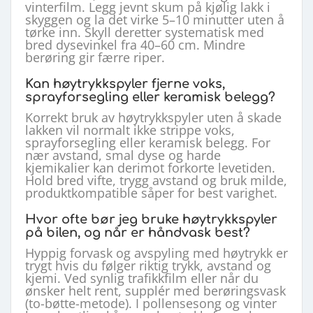
vinterfilm. Legg jevnt skum på kjølig lakk i
skyggen og la det virke 5–10 minutter uten å
tørke inn. Skyll deretter systematisk med
bred dysevinkel fra 40–60 cm. Mindre
berøring gir færre riper.
Kan høytrykkspyler fjerne voks,
sprayforsegling eller keramisk belegg?
Korrekt bruk av høytrykkspyler uten å skade
lakken vil normalt ikke strippe voks,
sprayforsegling eller keramisk belegg. For
nær avstand, smal dyse og harde
kjemikalier kan derimot forkorte levetiden.
Hold bred vifte, trygg avstand og bruk milde,
produktkompatible såper for best varighet.
Hvor ofte bør jeg bruke høytrykkspyler
på bilen, og når er håndvask best?
Hyppig forvask og avspyling med høytrykk er
trygt hvis du følger riktig trykk, avstand og
kjemi. Ved synlig trafikkfilm eller når du
ønsker helt rent, supplér med berøringsvask
(to-bøtte-metode). I pollensesong og vinter