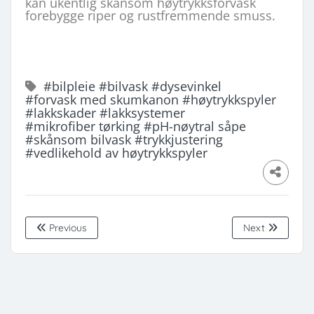
kan ukentlig skånsom høytrykksforvask
forebygge riper og rustfremmende smuss.
#bilpleie
#bilvask
#dysevinkel
#forvask med skumkanon
#høytrykkspyler
#lakkskader
#lakksystemer
#mikrofiber tørking
#pH-nøytral såpe
#skånsom bilvask
#trykkjustering
#vedlikehold av høytrykkspyler
Previous
Next