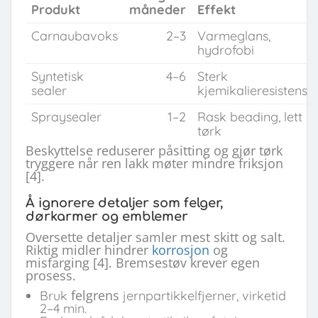
Produkt
måneder
Effekt
Carnaubavoks
2–3
Varmeglans,
hydrofobi
Syntetisk
4–6
Sterk
sealer
kjemikalieresistens
Spraysealer
1–2
Rask beading, lett
tørk
Beskyttelse reduserer påsitting og gjør tørk
tryggere når ren lakk møter mindre friksjon
[4].
Å ignorere detaljer som felger,
dørkarmer og emblemer
Oversette detaljer samler mest skitt og salt.
Riktig midler hindrer
korrosjon
og
misfarging [4]. Bremsestøv krever egen
prosess.
felgrens
Bruk
jernpartikkelfjerner, virketid
2–4 min.