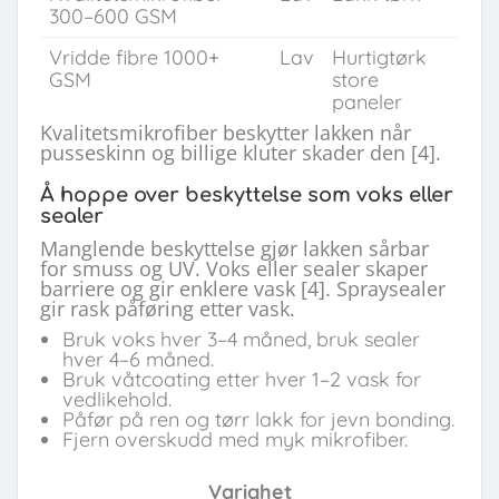
300–600 GSM
Vridde fibre 1000+
Lav
Hurtigtørk
GSM
store
paneler
Kvalitetsmikrofiber beskytter lakken når
pusseskinn og billige kluter skader den [4].
Å hoppe over beskyttelse som voks eller
sealer
Manglende beskyttelse gjør lakken sårbar
for smuss og UV. Voks eller sealer skaper
barriere og gir enklere vask [4]. Spraysealer
gir rask påføring etter vask.
Bruk voks hver 3–4 måned, bruk sealer
hver 4–6 måned.
Bruk våtcoating etter hver 1–2 vask for
vedlikehold.
Påfør på ren og tørr lakk for jevn bonding.
Fjern overskudd med myk mikrofiber.
Varighet