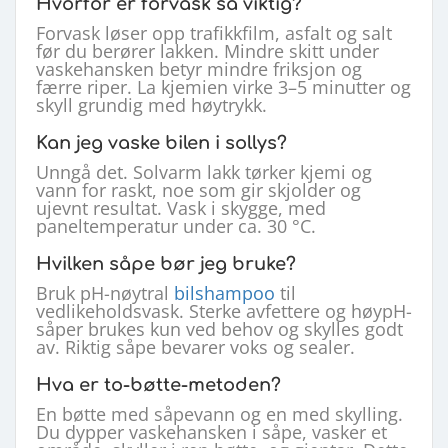
Hvorfor er forvask så viktig?
Forvask løser opp trafikkfilm, asfalt og salt
før du berører lakken. Mindre skitt under
vaskehansken betyr mindre friksjon og
færre riper. La kjemien virke 3–5 minutter og
skyll grundig med høytrykk.
Kan jeg vaske bilen i sollys?
Unngå det. Solvarm lakk tørker kjemi og
vann for raskt, noe som gir skjolder og
ujevnt resultat. Vask i skygge, med
paneltemperatur under ca. 30 °C.
Hvilken såpe bør jeg bruke?
Bruk pH-nøytral
bilshampoo
til
vedlikeholdsvask. Sterke avfettere og høypH-
såper brukes kun ved behov og skylles godt
av. Riktig såpe bevarer voks og sealer.
Hva er to-bøtte-metoden?
En bøtte med såpevann og en med skylling.
Du dypper vaskehansken i såpe, vasker et