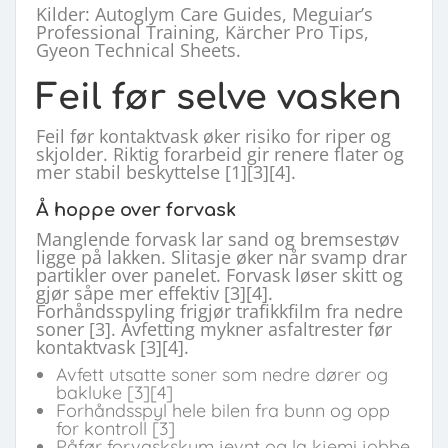
Kilder: Autoglym Care Guides, Meguiar’s
Professional Training, Kärcher Pro Tips,
Gyeon Technical Sheets.
Feil før selve vasken
Feil før kontaktvask øker risiko for riper og
skjolder. Riktig forarbeid gir renere flater og
mer stabil beskyttelse [1][3][4].
Å hoppe over forvask
Manglende forvask lar sand og bremsestøv
ligge på lakken. Slitasje øker når svamp drar
partikler over panelet. Forvask løser skitt og
gjør såpe mer effektiv [3][4].
Forhåndsspyling frigjør trafikkfilm fra nedre
soner [3]. Avfetting mykner asfaltrester før
kontaktvask [3][4].
Avfett utsatte soner som nedre dører og
bakluke [3][4]
Forhåndsspyl hele bilen fra bunn og opp
for kontroll [3]
Påfør forvaskskum jevnt og la kjemi jobbe