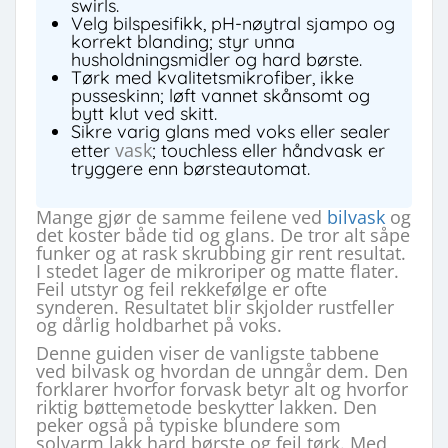
swirls.
Velg bilspesifikk, pH-nøytral sjampo og
korrekt blanding; styr unna
husholdningsmidler og hard børste.
Tørk med kvalitetsmikrofiber, ikke
pusseskinn; løft vannet skånsomt og
bytt klut ved skitt.
Sikre varig glans med voks eller sealer
vask
etter
; touchless eller håndvask er
tryggere enn børsteautomat.
Mange gjør de samme feilene ved
bilvask
og
det koster både tid og glans. De tror alt såpe
funker og at rask skrubbing gir rent resultat.
I stedet lager de mikroriper og matte flater.
Feil utstyr og feil rekkefølge er ofte
synderen. Resultatet blir skjolder rustfeller
og dårlig holdbarhet på voks.
Denne guiden viser de vanligste tabbene
ved bilvask og hvordan de unngår dem. Den
forklarer hvorfor forvask betyr alt og hvorfor
riktig bøttemetode beskytter lakken. Den
peker også på typiske blundere som
solvarm lakk hard børste og feil tørk. Med