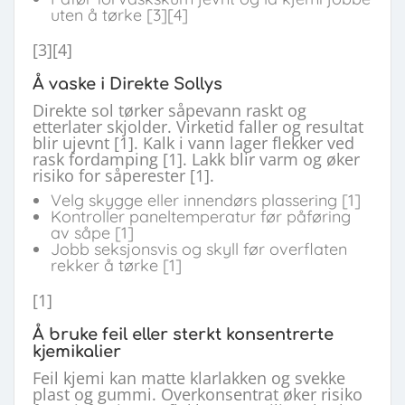
uten å tørke [3][4]
[3][4]
Å vaske i Direkte Sollys
Direkte sol tørker såpevann raskt og
etterlater skjolder. Virketid faller og resultat
blir ujevnt [1]. Kalk i vann lager flekker ved
rask fordamping [1]. Lakk blir varm og øker
risiko for såperester [1].
Velg skygge eller innendørs plassering [1]
Kontroller paneltemperatur før påføring
av såpe [1]
Jobb seksjonsvis og skyll før overflaten
rekker å tørke [1]
[1]
Å bruke feil eller sterkt konsentrerte
kjemikalier
Feil kjemi kan matte klarlakken og svekke
plast og gummi. Overkonsentrat øker risiko