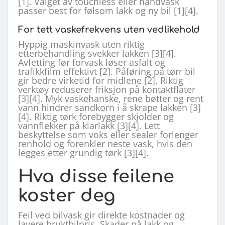
[1]. Valget av touchless eller håndvask
passer best for følsom lakk og ny bil [1][4].
For tett vaskefrekvens uten vedlikehold
Hyppig maskinvask uten riktig
etterbehandling svekker lakken [3][4].
Avfetting før forvask løser asfalt og
trafikkfilm effektivt [2]. Påføring på tørr bil
gir bedre virketid for midlene [2]. Riktig
verktøy reduserer friksjon på kontaktflater
[3][4]. Myk vaskehanske, rene bøtter og rent
vann hindrer sandkorn i å skrape lakken [3]
[4]. Riktig tørk forebygger skjolder og
vannflekker på klarlakk [3][4]. Lett
beskyttelse som voks eller sealer forlenger
renhold og forenkler neste vask, hvis den
legges etter grundig tørk [3][4].
Hva disse feilene
koster deg
Feil ved bilvask gir direkte kostnader og
lavere bruktbilpris. Skader på lakk og