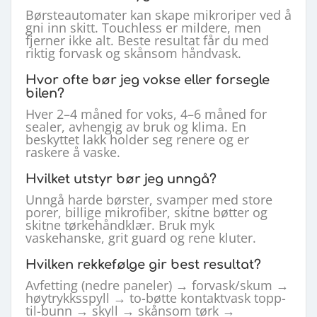
Børsteautomater kan skape mikroriper ved å
gni inn skitt. Touchless er mildere, men
fjerner ikke alt. Beste resultat får du med
riktig forvask og skånsom håndvask.
Hvor ofte bør jeg vokse eller forsegle
bilen?
Hver 2–4 måned for voks, 4–6 måned for
sealer, avhengig av bruk og klima. En
beskyttet lakk holder seg renere og er
raskere å vaske.
Hvilket utstyr bør jeg unngå?
Unngå harde børster, svamper med store
porer, billige mikrofiber, skitne bøtter og
skitne tørkehåndklær. Bruk myk
vaskehanske, grit guard og rene kluter.
Hvilken rekkefølge gir best resultat?
Avfetting (nedre paneler) → forvask/skum →
høytrykksspyll → to-bøtte kontaktvask topp-
til-bunn → skyll → skånsom tørk →