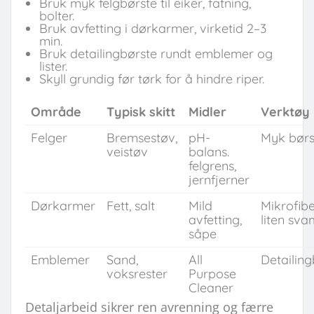
Bruk myk felgbørste til eiker, fatning,
bolter.
Bruk avfetting i dørkarmer, virketid 2–3
min.
Bruk detailingbørste rundt emblemer og
lister.
Skyll grundig før tørk for å hindre riper.
Område
Typisk skitt
Midler
Verktøy
Felger
Bremsestøv,
pH-
Myk børs
veistøv
balans.
felgrens,
jernfjerner
Dørkarmer
Fett, salt
Mild
Mikrofibe
avfetting,
liten sv
såpe
Emblemer
Sand,
All
Detailing
voksrester
Purpose
Cleaner
Detaljarbeid sikrer ren avrenning og færre