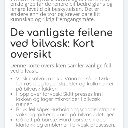
enkle grep får de renere bil bedre glans og
lengre levetid på beskyttelsen. Det er
enklere enn de tror og krever bare litt
kunnskap og riktig fremgangsmåte.
De vanligste feilene
ved bilvask: Kort
oversikt
Denne korte oversikten samler vanlige feil
ved bilvask.
Vask i solvarm lakk: Vann og såpe tørker
for raskt og lager skjolder og kalkmerker
på bilvask lakken.
Hopp over forvask: Skitt presses inn i
lakken og lager mikroriper i bilvask
rutinen.
Bruk feil såpe: Husholdningsmiddel stripper
voks og tørker gummi på bilvask detaljer.
Gå rett på børste: Hard børste skraper
klarlakk og emblemer i bilvask prosessen.