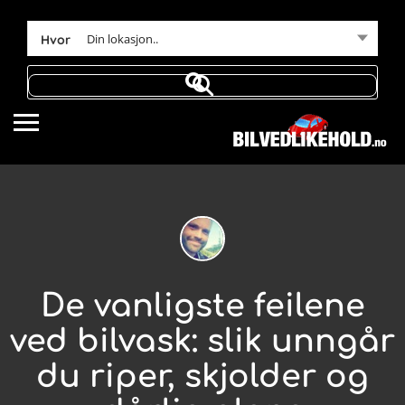
Din lokasjon..
Hvor
De vanligste feilene
ved bilvask: slik unngår
du riper, skjolder og