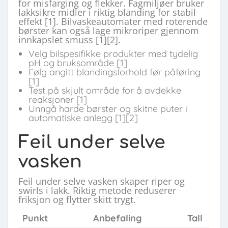
for misfarging og flekker. Fagmiljøer bruker
lakksikre midler i riktig blanding for stabil
effekt [1]. Bilvaskeautomater med roterende
børster kan også lage mikroriper gjennom
innkapslet smuss [1][2].
Velg bilspesifikke produkter med tydelig
pH og bruksområde [1]
Følg angitt blandingsforhold før påføring
[1]
Test på skjult område for å avdekke
reaksjoner [1]
Unngå harde børster og skitne puter i
automatiske anlegg [1][2]
Feil under selve
vasken
Feil under selve vasken skaper riper og
swirls i lakk. Riktig metode reduserer
friksjon og flytter skitt trygt.
Punkt
Anbefaling
Tall