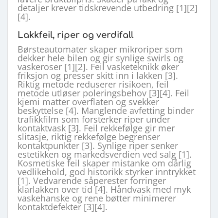
detaljer krever tidskrevende utbedring [1][2]
[4].
Lakkfeil, riper og verdifall
Børsteautomater skaper mikroriper som
dekker hele bilen og gir synlige swirls og
vaskeroser [1][2]. Feil vasketeknikk øker
friksjon og presser skitt inn i lakken [3].
Riktig metode reduserer risikoen, feil
metode utløser poleringsbehov [3][4]. Feil
kjemi matter overflaten og svekker
beskyttelse [4]. Manglende avfetting binder
trafikkfilm som forsterker riper under
kontaktvask [3]. Feil rekkefølge gir mer
slitasje, riktig rekkefølge begrenser
kontaktpunkter [3]. Synlige riper senker
estetikken og markedsverdien ved salg [1].
Kosmetiske feil skaper mistanke om dårlig
vedlikehold, god historikk styrker inntrykket
[1]. Vedvarende såperester forringer
klarlakken over tid [4]. Håndvask med myk
vaskehanske og rene bøtter minimerer
kontaktdefekter [3][4].