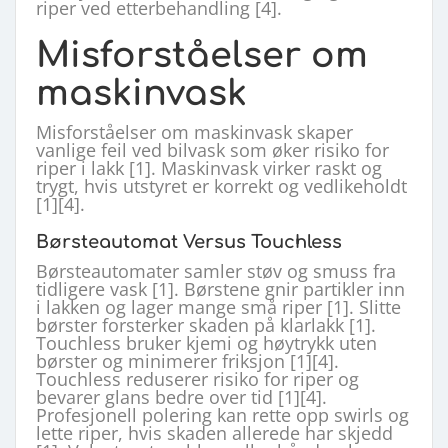
riper ved etterbehandling [4].
Misforståelser om
maskinvask
Misforståelser om maskinvask skaper
vanlige feil ved bilvask som øker risiko for
riper i lakk [1]. Maskinvask virker raskt og
trygt, hvis utstyret er korrekt og vedlikeholdt
[1][4].
Børsteautomat Versus Touchless
Børsteautomater samler støv og smuss fra
tidligere vask [1]. Børstene gnir partikler inn
i lakken og lager mange små riper [1]. Slitte
børster forsterker skaden på klarlakk [1].
Touchless bruker kjemi og høytrykk uten
børster og minimerer friksjon [1][4].
Touchless reduserer risiko for riper og
bevarer glans bedre over tid [1][4].
Profesjonell polering kan rette opp swirls og
lette riper, hvis skaden allerede har skjedd