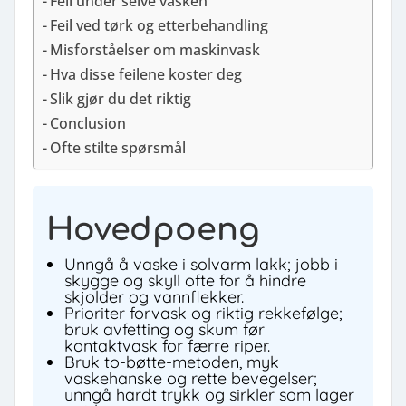
Feil under selve vasken
Feil ved tørk og etterbehandling
Misforståelser om maskinvask
Hva disse feilene koster deg
Slik gjør du det riktig
Conclusion
Ofte stilte spørsmål
Hovedpoeng
Unngå å vaske i solvarm lakk; jobb i
skygge og skyll ofte for å hindre
skjolder og vannflekker.
Prioriter forvask og riktig rekkefølge;
bruk avfetting og skum før
kontaktvask for færre riper.
Bruk to-bøtte-metoden, myk
vaskehanske og rette bevegelser;
unngå hardt trykk og sirkler som lager