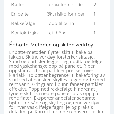
Bøtter
To-bøtte-metode
2
Én bøtte
Økt risiko for riper
1
Rekkefølge
Topp til bunn
1
Kontakttrykk
Lett hånd
1
Énbøtte-Metoden og skitne verktøy
Énbøtte-metoden flytter skitt tilbake på
lakken. Skitne verktøy forsterker slitasje.
Sand og partikler legger seg i bøtta og følger
med vaskehanske opp på panelet. Riper
oppstår raskt når partikler presses over
klarlakk. To bøtter begrenser tilbakeføring av
skitt ved at hansken skylles i egen bøtte med
rent vann. Grit guard i bunn fanger partikler
effektivt. Topp ned rekkefølge hindrer at
tyngre skitt fra nedre paneler dras opp på
rene flater. Eksperter anbefaler separate
bøtter for såpe og skylling og rene verktøy
for hver vask, ifølge fagmiljø og praksis i
detailmiljø. Korrekt metode reduserer risiko