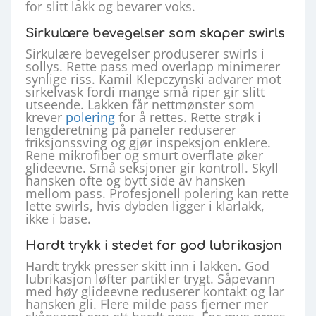
for slitt lakk og bevarer voks.
Sirkulære bevegelser som skaper swirls
Sirkulære bevegelser produserer swirls i
sollys. Rette pass med overlapp minimerer
synlige riss. Kamil Klepczynski advarer mot
sirkelvask fordi mange små riper gir slitt
utseende. Lakken får nettmønster som
krever
polering
for å rettes. Rette strøk i
lengderetning på paneler reduserer
friksjonssving og gjør inspeksjon enklere.
Rene mikrofiber og smurt overflate øker
glideevne. Små seksjoner gir kontroll. Skyll
hansken ofte og bytt side av hansken
mellom pass. Profesjonell polering kan rette
lette swirls, hvis dybden ligger i klarlakk,
ikke i base.
Hardt trykk i stedet for god lubrikasjon
Hardt trykk presser skitt inn i lakken. God
lubrikasjon løfter partikler trygt. Såpevann
med høy glideevne reduserer kontakt og lar
hansken gli. Flere milde pass fjerner mer