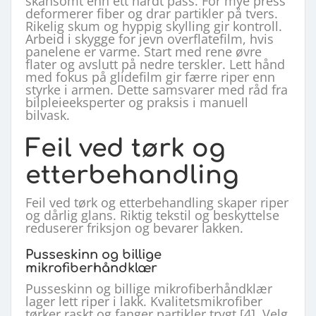
skånsomt enn ett hardt pass. For mye press
deformerer fiber og drar partikler på tvers.
Rikelig skum og hyppig skylling gir kontroll.
Arbeid i skygge for jevn overflatefilm, hvis
panelene er varme. Start med rene øvre
flater og avslutt på nedre terskler. Lett hånd
med fokus på glidefilm gir færre riper enn
styrke i armen. Dette samsvarer med råd fra
bilpleieeksperter og praksis i manuell
bilvask.
Feil ved tørk og
etterbehandling
Feil ved tørk og etterbehandling skaper riper
og dårlig glans. Riktig tekstil og beskyttelse
reduserer friksjon og bevarer lakken.
Pusseskinn og billige
mikrofiberhåndklær
Pusseskinn og billige mikrofiberhåndklær
lager lett riper i lakk. Kvalitetsmikrofiber
tørker raskt og fanger partikler trygt [4]. Velg