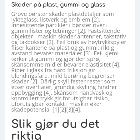
Skader på plast, gummi og glass
Grove børster skader plastdetaljer som
lykteglass, listverk og emblem [2].
Innesittende partikler i børster river i
gummilister og tetninger [2]. Fastsittende
objekter i maskin skader antenner, takstativ
og takbokser [2]. Feil bruk av høytrykkspyler
fliser kantene på plast og gummi, riktig
avstand bevarer materialer [3]. Feil kjemi
tørker ut gummi og gjør den sprø,
skånsomme midler bevarer elastisitet [4].
Riper i glass fra hard friksjon gir
blendingsfare, mild berøring begrenser
skader [2]. Dårlig skyll fester rester som
etser overflater, grundig skylling hindrer
oppbygging [4]. Skånsom håndvask og
kontrollert trykk gir forutsigbar risiko,
uforutsigbar kontakt i maskin øker
skadepotensial [1][2][3][4].
Slik gjør du det
riktig