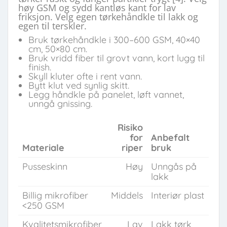
høy GSM og sydd kantløs kant for lav
friksjon. Velg egen tørkehåndkle til lakk og
egen til terskler.
Bruk tørkehåndkle i 300–600 GSM, 40×40
cm, 50×80 cm.
Bruk vridd fiber til grovt vann, kort lugg til
finish.
Skyll kluter ofte i rent vann.
Bytt klut ved synlig skitt.
Legg håndkle på panelet, løft vannet,
unngå gnissing.
Risiko
for
Anbefalt
Materiale
riper
bruk
Pusseskinn
Høy
Unngås på
lakk
Billig mikrofiber
Middels
Interiør plast
<250 GSM
Kvalitetsmikrofiber
Lav
Lakk tørk