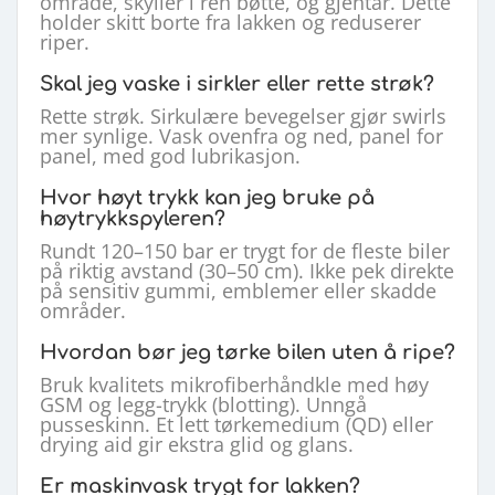
område, skyller i ren bøtte, og gjentar. Dette
holder skitt borte fra lakken og reduserer
riper.
Skal jeg vaske i sirkler eller rette strøk?
Rette strøk. Sirkulære bevegelser gjør swirls
mer synlige. Vask ovenfra og ned, panel for
panel, med god lubrikasjon.
Hvor høyt trykk kan jeg bruke på
høytrykkspyleren?
Rundt 120–150 bar er trygt for de fleste biler
på riktig avstand (30–50 cm). Ikke pek direkte
på sensitiv gummi, emblemer eller skadde
områder.
Hvordan bør jeg tørke bilen uten å ripe?
Bruk kvalitets mikrofiberhåndkle med høy
GSM og legg-trykk (blotting). Unngå
pusseskinn. Et lett tørkemedium (QD) eller
drying aid gir ekstra glid og glans.
Er maskinvask trygt for lakken?