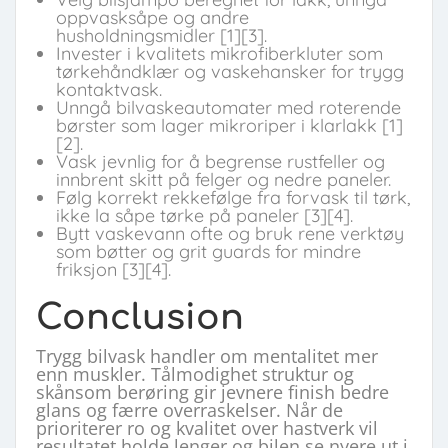
oppvasksåpe og andre
husholdningsmidler [1][3].
Invester i kvalitets mikrofiberkluter som
tørkehåndklær og vaskehansker for trygg
kontaktvask.
Unngå bilvaskeautomater med roterende
børster som lager mikroriper i klarlakk [1]
[2].
Vask jevnlig for å begrense rustfeller og
innbrent skitt på felger og nedre paneler.
Følg korrekt rekkefølge fra forvask til tørk,
ikke la såpe tørke på paneler [3][4].
Bytt vaskevann ofte og bruk rene verktøy
som bøtter og grit guards for mindre
friksjon [3][4].
Conclusion
Trygg bilvask handler om mentalitet mer
enn muskler. Tålmodighet struktur og
skånsom berøring gir jevnere finish bedre
glans og færre overraskelser. Når de
prioriterer ro og kvalitet over hastverk vil
resultatet holde lenger og bilen se nyere ut i