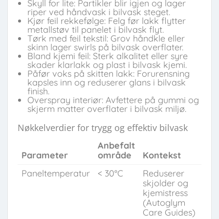
Skyll for lite: Partikler blir igjen og lager
riper ved håndvask i bilvask steget.
Kjør feil rekkefølge: Felg før lakk flytter
metallstøv til panelet i bilvask flyt.
Tørk med feil tekstil: Grov håndkle eller
skinn lager swirls på bilvask overflater.
Bland kjemi feil: Sterk alkalitet eller syre
skader klarlakk og plast i bilvask kjemi.
Påfør voks på skitten lakk: Forurensning
kapsles inn og reduserer glans i bilvask
finish.
Overspray interiør: Avfettere på gummi og
skjerm matter overflater i bilvask miljø.
Nøkkelverdier for trygg og effektiv bilvask
Anbefalt
Parameter
område
Kontekst
Paneltemperatur
< 30°C
Reduserer
skjolder og
kjemistress
(Autoglym
Care Guides)