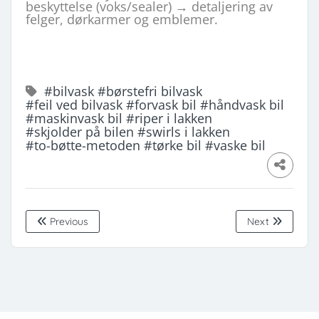
beskyttelse (voks/sealer) → detaljering av
felger, dørkarmer og emblemer.
#bilvask
#børstefri bilvask
#feil ved bilvask
#forvask bil
#håndvask bil
#maskinvask bil
#riper i lakken
#skjolder på bilen
#swirls i lakken
#to-bøtte-metoden
#tørke bil
#vaske bil
Previous
Next