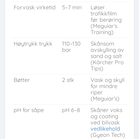
Forvask virketid
5–7 min
Løser
trafikkfilm
før berøring
(Meguiar’s
Training)
Høytrykk trykk
110–130
Skånsom
bar
avskylling av
sand og salt
(Kärcher Pro
Tips)
Bøtter
2 stk
Vask og skyll
for mindre
riper
(Meguiar’s)
pH for såpe
pH 6–8
Skåner voks
og coating
ved bilvask
vedlikehold
(Gyeon Tech)