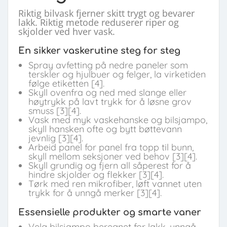
Riktig bilvask fjerner skitt trygt og bevarer
lakk. Riktig metode reduserer riper og
skjolder ved hver vask.
En sikker vaskerutine steg for steg
Spray avfetting på nedre paneler som
terskler og hjulbuer og felger, la virketiden
følge etiketten [4].
Skyll ovenfra og ned med slange eller
høytrykk på lavt trykk for å løsne grov
smuss [3][4].
Vask med myk vaskehanske og bilsjampo,
skyll hansken ofte og bytt bøttevann
jevnlig [3][4].
Arbeid panel for panel fra topp til bunn,
skyll mellom seksjoner ved behov [3][4].
Skyll grundig og fjern all såperest for å
hindre skjolder og flekker [3][4].
Tørk med ren mikrofiber, løft vannet uten
trykk for å unngå merker [3][4].
Essensielle produkter og smarte vaner
Velg bilsjampo beregnet for lakk, unngå