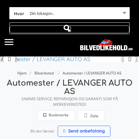
Din lokasjon..
Hvor
Hjem
Bilverksted
Automester / LEVANGER AUTO AS
Automester / LEVANGER AUTO
AS
SAMME SERVICE, REPARASJON OG GARANTI SOM PÅ
MERKEVERKSTED!
Bookmerke
Dele
Send anbefalning
Bli den første!