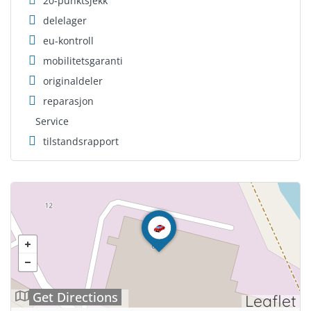
20-punktsjekk
delelager
eu-kontroll
mobilitetsgaranti
originaldeler
reparasjon
Service
tilstandsrapport
Get Directions
Leaflet