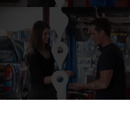
bilskade
bremser
dekk og felg
dekkhotell