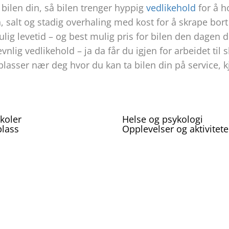
t bilen din, så bilen trenger hyppig
vedlikehold
for å h
 salt og stadig overhaling med kost for å skrape bort 
ulig levetid – og best mulig pris for bilen den dagen 
nlig vedlikehold – ja da får du igjen for arbeidet til sl
plasser nær deg hvor du kan ta bilen din på service, kj
koler
Helse og psykologi
plass
Opplevelser og aktivitete