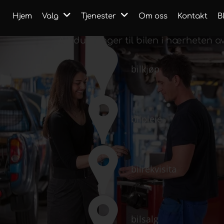
Hjem
Valg
Tjenester
Om oss
Kontakt
B
Alt du trenger til bilen i nærheten a
bilkjøp
bilpleie
bilrekvisita
bilsalg