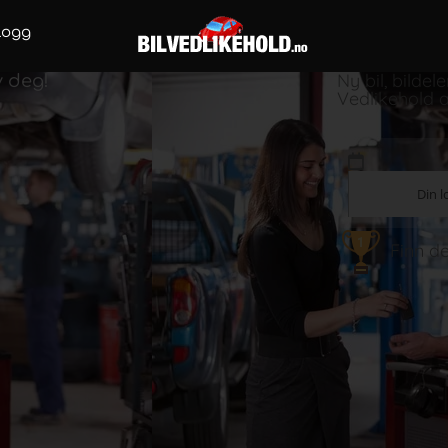
logg
Ny bil, bildeler
v deg!
Vedlikehold av
Hvor
Din l
Finn de