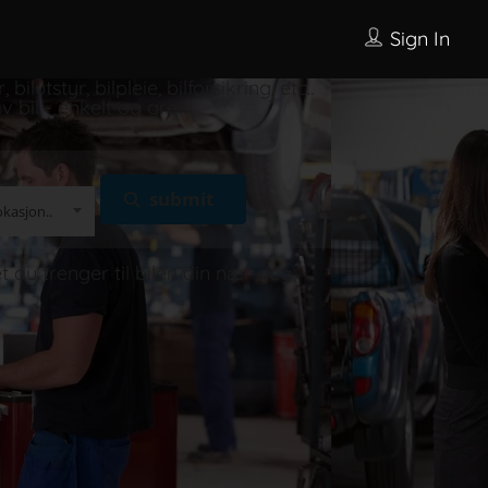
Sign In
, bilutstyr, bilpleie, bilforsikring, etc..
 bil - enkelt og greit
okasjon..
t du trenger til bilen din nær deg