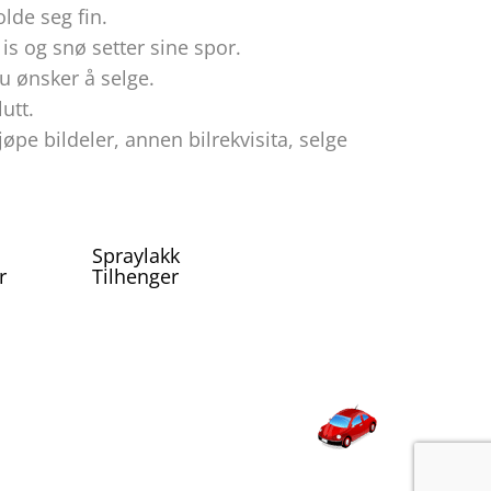
olde seg fin.
is og snø setter sine spor.
du ønsker å selge.
utt.
øpe bildeler, annen bilrekvisita, selge
Spraylakk
r
Tilhenger