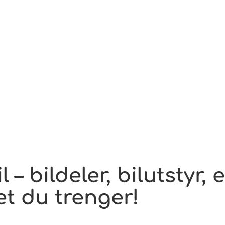
g
 – bildeler, bilutstyr, 
et du trenger!