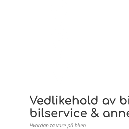
polering og voksing
Service
understellsbehandlin
Vedlikehold av bil
bilservice & ann
Hvordan ta vare på bilen